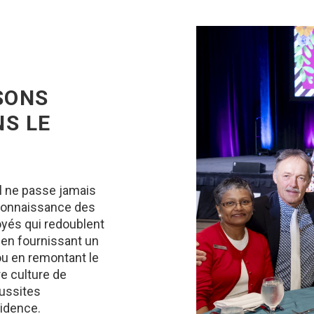
SONS
NS LE
il ne passe jamais
connaissance des
yés qui redoublent
 en fournissant un
ou en remontant le
e culture de
éussites
cidence.