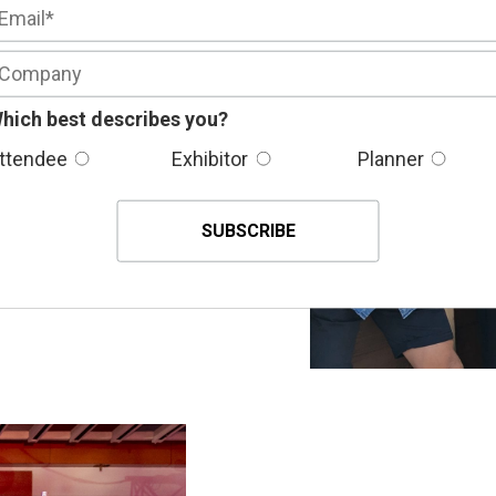
nt pas au lieu de
if à une vaste gamme
la région du Grand
e programme
hich best describes you?
es membres de
ttendee
Exhibitor
Planner
’il s’agisse de bien-
uelque chose pour
 avec la nôtre.